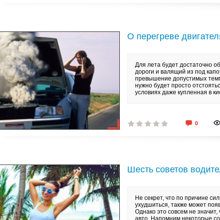
О перегреве двигател
Для лета будет достаточно 
дороги и валящий из под капо
превышение допустимых темпе
нужно будет просто отстоять
условиях даже купленная в ки
0
Шесть советов водите
Не секрет, что по причине с
ухудшиться, также может поя
Однако это совсем не значит,
авто. Напомним некоторые со