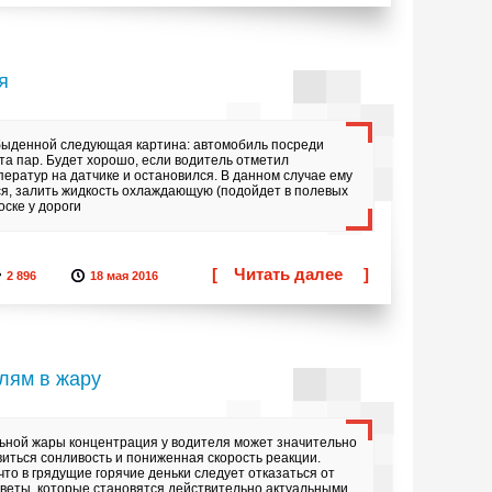
я
обыденной следующая картина: автомобиль посреди
та пар. Будет хорошо, если водитель отметил
ратур на датчике и остановился. В данном случае ему
ся, залить жидкость охлаждающую (подойдет в полевых
оске у дороги
[
Читать далее
]
2 896
18 мая 2016
лям в жару
ильной жары концентрация у водителя может значительно
виться сонливость и пониженная скорость реакции.
 что в грядущие горячие деньки следует отказаться от
веты, которые становятся действительно актуальными