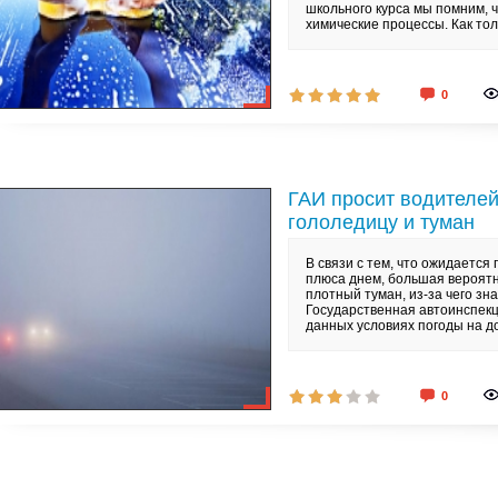
школьного курса мы помним, 
химические процессы. Как тол
0
ГАИ просит водителей
гололедицу и туман
В связи с тем, что ожидается
плюса днем, большая вероят
плотный туман, из-за чего зн
Государственная автоинспекц
данных условиях погоды на д
0