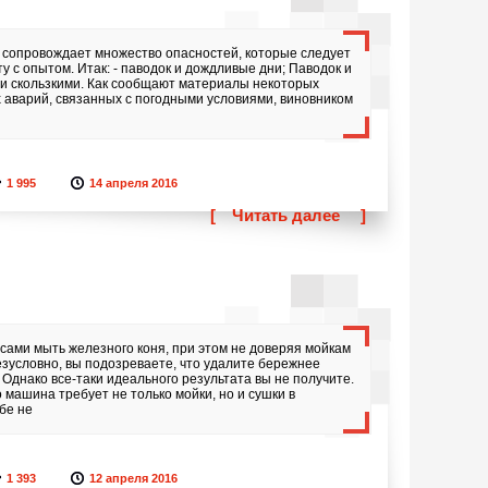
 сопровождает множество опасностей, которые следует
 с опытом. Итак: - паводок и дождливые дни; Паводок и
и скользкими. Как сообщают материалы некоторых
х аварий, связанных с погодными условиями, виновником
1 995
14 апреля 2016
[
Читать далее
]
сами мыть железного коня, при этом не доверяя мойкам
зусловно, вы подозреваете, что удалите бережнее
. Однако все-таки идеального результата вы не получите.
о машина требует не только мойки, но и сушки в
бе не
1 393
12 апреля 2016