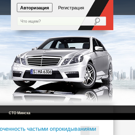
Авторизация
Регистрация
СТО Минска
боченность частыми опрокидываниями