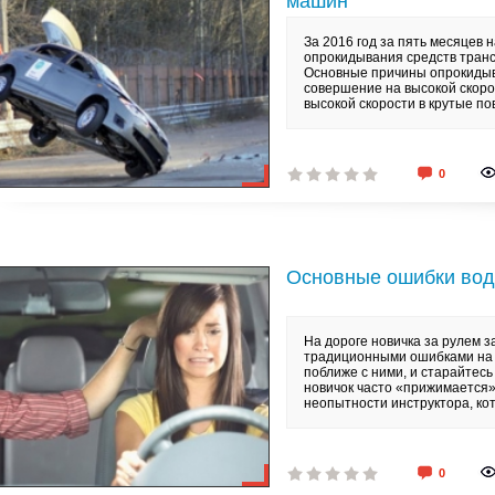
машин
За 2016 год за пять месяцев 
опрокидывания средств транс
Основные причины опрокидыв
совершение на высокой скорос
высокой скорости в крутые по
0
Основные ошибки вод
На дороге новичка за рулем з
традиционными ошибками на д
поближе с ними, и старайтесь
новичок часто «прижимается»
неопытности инструктора, ко
0