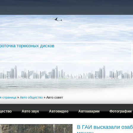
я страница
»
Авто общество
» Авто совет
щество
Авто звук
Автовидео
Автоаварии
Фотографии
В ГАИ высказали оза