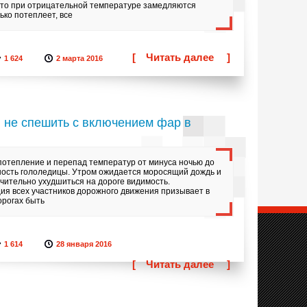
что при отрицательной температуре замедляются
ько потеплеет, все
[
Читать далее
]
1 624
2 марта 2016
 не спешить с включением фар в
 потепление и перепад температур от минуса ночью до
ность гололедицы. Утром ожидается моросящий дождь и
ачительно ухудшиться на дороге видимость.
ия всех участников дорожного движения призывает в
орогах быть
1 614
28 января 2016
[
Читать далее
]