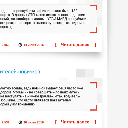
на дорогах республики зафиксировано было 132
порта. В данных ДТП также имеются пострадавшие.
аний, как сообщают данные УГАИ МАВД республики: -
ти резкого поворота колеса рулевого; - вхождение на
вороты;
[
Читать далее
]
2 066
14 июня 2016
ителей-новичков
аметно всегда, ведь новичок выдает себя часто уже
ороге. Чтобы их не совершать – познакомьтесь
 не наступать на «чужие грабли». Итак, водитель-
 к обчине. Это часто является показателем
торый учил вождению
[
Читать далее
]
2 531
10 июня 2016