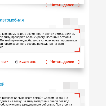
[
Читать далее
]
 автомобиля
льно промыть их, в особенности внутри обода. Если вы
сю зиму, проверьте балансировку. Весенний асфальт
 По этой причине дисбаланс в колесах может проявиться
зинового весеннего сезона приходится на март –
ег
[
Читать далее
]
1 517
2 марта 2016
ной
а ржавеет больше всего зимой? Совсем не так. По
одится на весну. За зиму замерзший снег и лет под
образную мину замедленного действия. При этом из