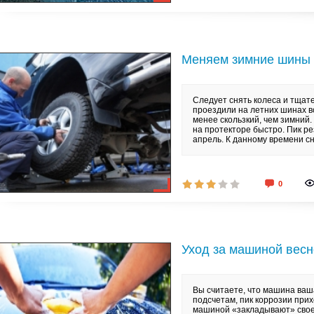
Меняем зимние шины
Следует снять колеса и тщате
проездили на летних шинах в
менее скользкий, чем зимний.
на протекторе быстро. Пик ре
апрель. К данному времени сн
0
Уход за машиной вес
Вы считаете, что машина ваш
подсчетам, пик коррозии прих
машиной «закладывают» свое